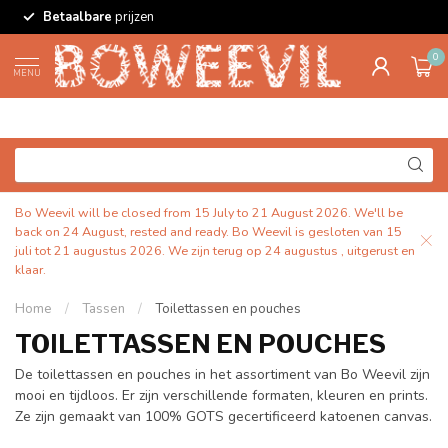
Betaalbare
prijzen
0
MENU
Bo Weevil will be closed from 15 July to 21 August 2026. We'll be
back on 24 August, rested and ready. Bo Weevil is gesloten van 15
juli tot 21 augustus 2026. We zijn terug op 24 augustus , uitgerust en
klaar.
Home
/
Tassen
/
Toilettassen en pouches
TOILETTASSEN EN POUCHES
De toilettassen en pouches in het assortiment van Bo Weevil zijn
mooi en tijdloos. Er zijn verschillende formaten, kleuren en prints.
Ze zijn gemaakt van 100% GOTS gecertificeerd katoenen canvas.