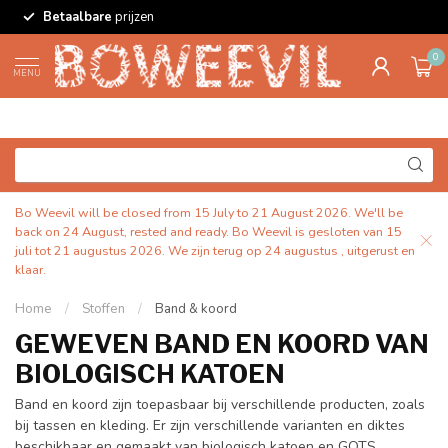
Betaalbare
prijzen
0
MENU
Bo Weevil will be closed from 15 July to 21 August 2026. We'll be
back on 24 August, rested and ready. Bo Weevil is gesloten van 15
juli tot 21 augustus 2026. We zijn terug op 24 augustus , uitgerust en
klaar.
Home
/
Stoffen
/
Band & koord
GEWEVEN BAND EN KOORD VAN
BIOLOGISCH KATOEN
Band en koord zijn toepasbaar bij verschillende producten, zoals
bij tassen en kleding. Er zijn verschillende varianten en diktes
beschikbaar en gemaakt van biologisch katoen en GOTS