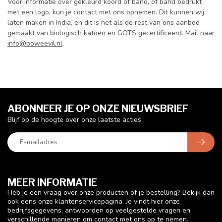
Voor informatie over gekleurd koord of band, of band bedrukt
met een logo, kun je contact met ons opnemen. Dit kunnen wij
laten maken in India, en dit is net als de rest van ons aanbod
gemaakt van biologisch katoen en GOTS gecertificeerd. Mail naar
info@boweevil.nl
.
ABONNEER JE OP ONZE NIEUWSBRIEF
Blijf op de hoogte over onze laatste acties
MEER INFORMATIE
Heb je een vraag over onze producten of je bestelling? Bekijk dan
ook eens onze klantenservicepagina. Je vindt hier onze
bedrijfsgegevens, antwoorden op veelgestelde vragen en
verschillende manieren om contact met ons op te nemen.