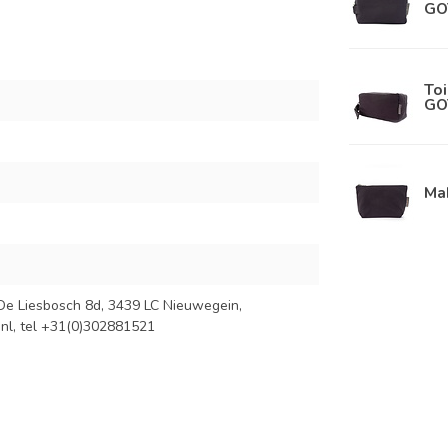
GO
Toi
GO
Mak
De Liesbosch 8d, 3439 LC Nieuwegein,
nl
, tel +31(0)302881521