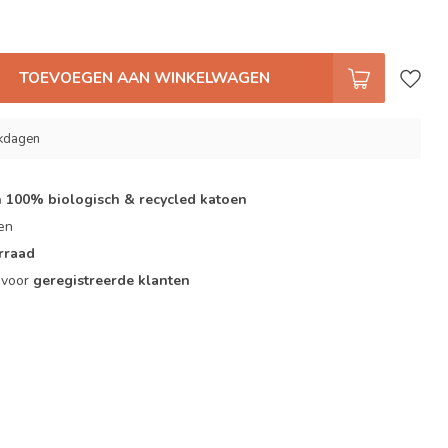
TOEVOEGEN AAN WINKELWAGEN
rkdagen
 100% biologisch & recycled katoen
zen
orraad
r voor
geregistreerde klanten