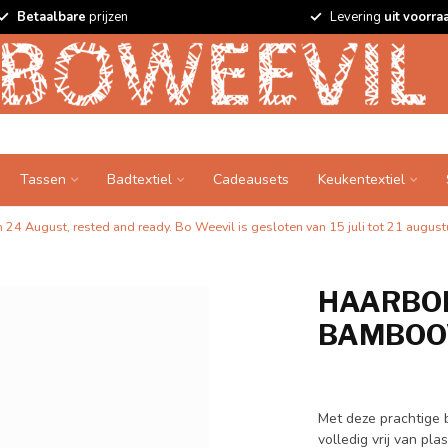
Betaalbare
prijzen
Levering
uit voorra
Tassen
Badtextiel
Cadeausets
Keukentextiel
24 August, rested and ready. Bo Weevil is gesloten van 15 juli tot 21 augustu
HAARBOR
BAMBOOV
Met deze prachtige b
volledig vrij van pl