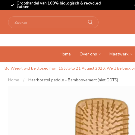
Groothandel
van 100% biologisch & recycled
katoen
Home
Over ons
Maatwerk
Bo Weevil will be closed from 15 July to 21 August 2026. We'll be back on 
Home
/
Haarborstel paddle - Bamboovement (niet GOTS)