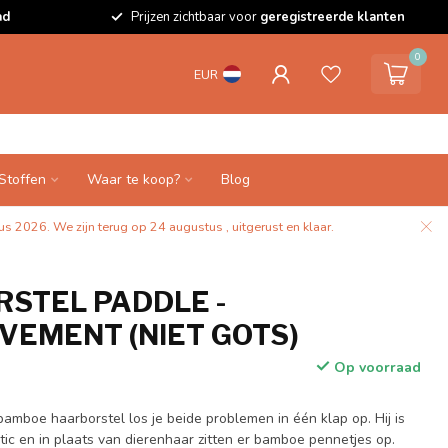
ad
Prijzen zichtbaar voor
geregistreerde klanten
0
EUR
Stoffen
Waar te koop?
Blog
s 2026. We zijn terug op 24 augustus , uitgerust en klaar.
STEL PADDLE -
EMENT (NIET GOTS)
Op voorraad
amboe haarborstel los je beide problemen in één klap op. Hij is
astic en in plaats van dierenhaar zitten er bamboe pennetjes op.