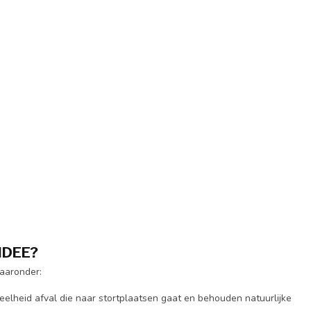
IDEE?
waaronder:
elheid afval die naar stortplaatsen gaat en behouden natuurlijke