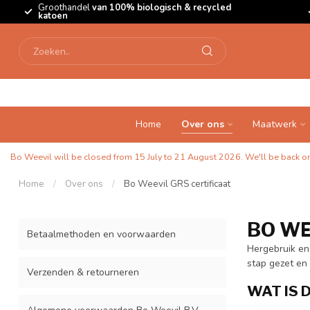
Groothandel
van 100% biologisch & recycled
katoen
Home
Over ons
Maatwerk
Bo Weevil will be closed from 15 July to 21 August 2026. We'll be back on 
Home
/
Over ons
/
Bo Weevil GRS certificaat
BO WE
Betaalmethoden en voorwaarden
Hergebruik en 
stap gezet en 
Verzenden & retourneren
WAT IS 