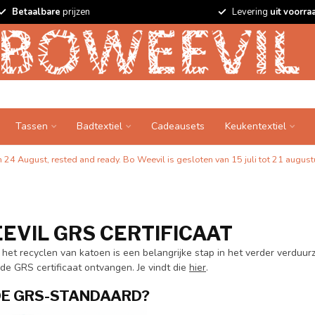
Betaalbare
prijzen
Levering
uit voorra
Tassen
Badtextiel
Cadeausets
Keukentextiel
24 August, rested and ready. Bo Weevil is gesloten van 15 juli tot 21 augustu
EVIL GRS CERTIFICAAT
het recyclen van katoen is een belangrijke stap in het verder verduurz
de GRS certificaat ontvangen. Je vindt die
hier
.
DE GRS-STANDAARD?