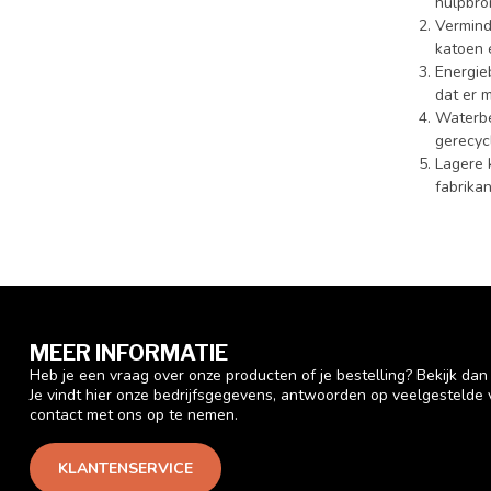
hulpbro
Vermind
katoen e
Energie
dat er 
Waterbe
gerecyc
Lagere 
fabrika
MEER INFORMATIE
Heb je een vraag over onze producten of je bestelling? Bekijk da
Je vindt hier onze bedrijfsgegevens, antwoorden op veelgestelde
contact met ons op te nemen.
KLANTENSERVICE