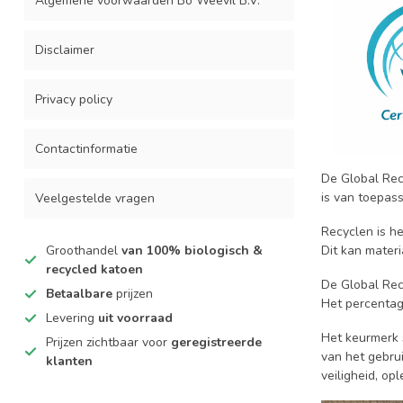
Algemene voorwaarden Bo Weevil B.V.
Disclaimer
Privacy policy
Contactinformatie
De Global Rec
is van toepass
Veelgestelde vragen
Recyclen is he
Groothandel
van 100% biologisch &
Dit kan mater
recycled katoen
De Global Rec
Betaalbare
prijzen
Het percentag
Levering
uit voorraad
Het keurmerk s
Prijzen zichtbaar voor
geregistreerde
van het gebru
klanten
veiligheid, op