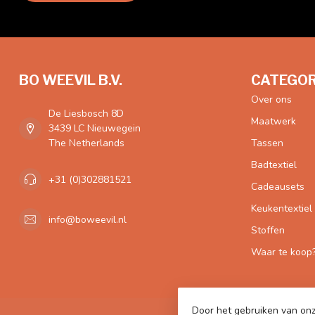
BO WEEVIL B.V.
CATEGOR
Over ons
De Liesbosch 8D
Maatwerk
3439 LC Nieuwegein
The Netherlands
Tassen
Badtextiel
+31 (0)302881521
Cadeausets
Keukentextiel
info@boweevil.nl
Stoffen
Waar te koop
Door het gebruiken van onz