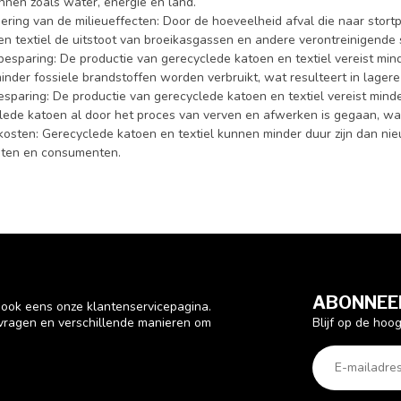
nnen zoals water, energie en land.
ering van de milieueffecten: Door de hoeveelheid afval die naar stort
n textiel de uitstoot van broeikasgassen en andere verontreinigende st
besparing: De productie van gerecyclede katoen en textiel vereist min
minder fossiele brandstoffen worden verbruikt, wat resulteert in lager
sparing: De productie van gerecyclede katoen en textiel vereist mind
lede katoen al door het proces van verven en afwerken is gegaan, wat
kosten: Gerecyclede katoen en textiel kunnen minder duur zijn dan nie
nten en consumenten.
ABONNEER
n ook eens onze klantenservicepagina.
Blijf op de hoo
 vragen en verschillende manieren om