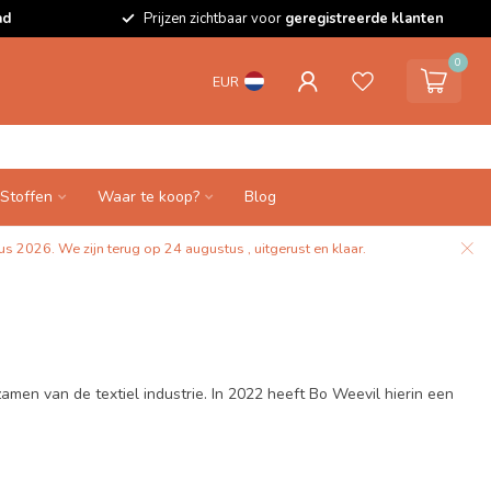
ad
Prijzen zichtbaar voor
geregistreerde klanten
0
EUR
Stoffen
Waar te koop?
Blog
s 2026. We zijn terug op 24 augustus , uitgerust en klaar.
amen van de textiel industrie. In 2022 heeft Bo Weevil hierin een