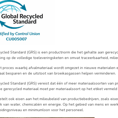
ycled Standard (GRS) is een productnorm die het gehalte aan gerecycl
ing op de volledige toeleveringsketen en omvat traceerbaarheid, milieu
t proces waarbij afvalmateriaal wordt omgezet in nieuwe materialen en
iaal besparen en de uitstoot van broeikasgassen helpen verminderen.
ycled Standard (GRS) vereist dat één of meer materiaalsoorten van p
e gerecycled materiaal moet per materiaalsoort op het etiket vermeld
telt ook eisen aan het milieubeleid van productiebedrijven, zoals eise
ik van water, chemicaliën en energie. Op het gebied van mens en werk
leidingsniveau en minimumloon voor het personeel.