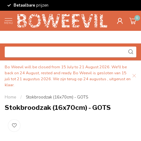
Betaalbare
prijzen
0
MENU
Bo Weevil will be closed from 15 July to 21 August 2026. We'll be
back on 24 August, rested and ready. Bo Weevil is gesloten van 15
juli tot 21 augustus 2026. We zijn terug op 24 augustus , uitgerust en
klaar.
Home
/
Stokbroodzak (16x70cm) - GOTS
Stokbroodzak (16x70cm) - GOTS