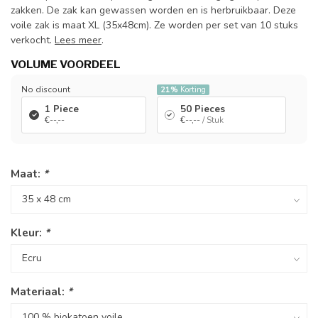
zakken. De zak kan gewassen worden en is herbruikbaar. Deze
voile zak is maat XL (35x48cm). Ze worden per set van 10 stuks
verkocht.
Lees meer
.
VOLUME VOORDEEL
No discount
21%
Korting
1 Piece
50 Pieces
€--,--
€--,--
/ Stuk
Maat:
*
Kleur:
*
Materiaal:
*