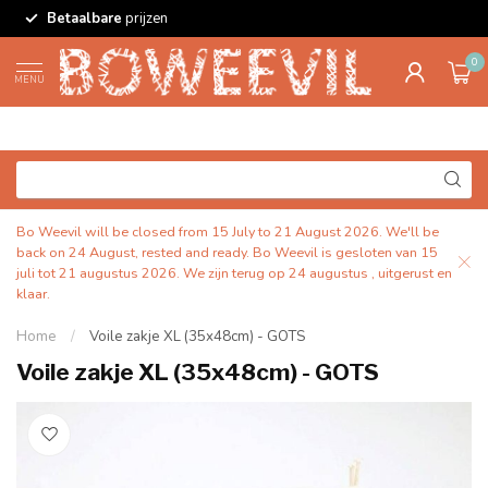
Betaalbare
prijzen
0
MENU
Bo Weevil will be closed from 15 July to 21 August 2026. We'll be
back on 24 August, rested and ready. Bo Weevil is gesloten van 15
juli tot 21 augustus 2026. We zijn terug op 24 augustus , uitgerust en
klaar.
Home
/
Voile zakje XL (35x48cm) - GOTS
Voile zakje XL (35x48cm) - GOTS