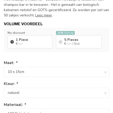
shampoo bar in te bewaren . Het is gemaakt van biologisch
katoenen netstof en GOTS-gecertificeerd. Ze worden per set van
50 zakjes verkocht.
Lees meer
.
VOLUME VOORDEEL
No discount
20%
Korting
1 Piece
5 Pieces
€--,--
€--,--
/ Stuk
Maat:
*
Kleur:
*
Materiaal:
*