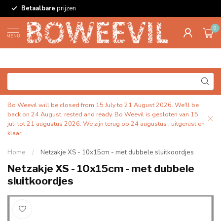
Betaalbare
prijzen
0
MENU
Bo Weevil will be closed from 15 July to 21 August 2026. We'll be
back on 24 August, rested and ready. Bo Weevil is gesloten van 15
juli tot 21 augustus 2026. We zijn terug op 24 augustus , uitgerust en
klaar.
Home
/
Netzakje XS - 10x15cm - met dubbele sluitkoordjes
Netzakje XS - 10x15cm - met dubbele
sluitkoordjes