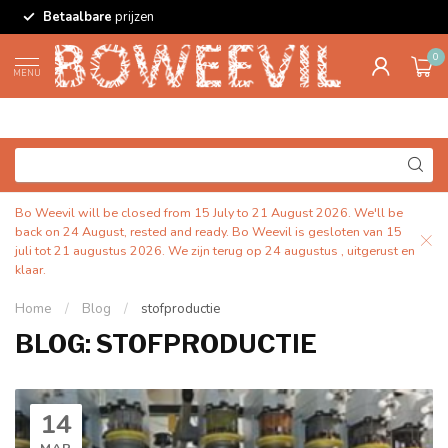
Betaalbare
prijzen
0
MENU
Bo Weevil will be closed from 15 July to 21 August 2026. We'll be
back on 24 August, rested and ready. Bo Weevil is gesloten van 15
juli tot 21 augustus 2026. We zijn terug op 24 augustus , uitgerust en
klaar.
Home
/
Blog
/
stofproductie
BLOG: STOFPRODUCTIE
14
MAR