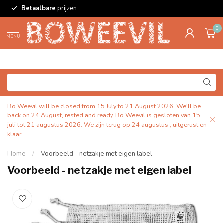
Betaalbare
prijzen
0
MENU
Bo Weevil will be closed from 15 July to 21 August 2026. We'll be
back on 24 August, rested and ready. Bo Weevil is gesloten van 15
juli tot 21 augustus 2026. We zijn terug op 24 augustus , uitgerust en
klaar.
Home
/
Voorbeeld - netzakje met eigen label
Voorbeeld - netzakje met eigen label