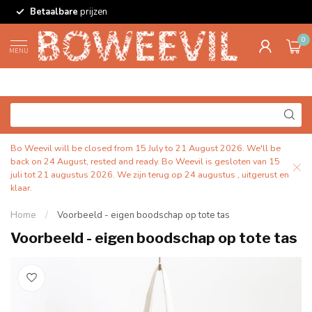
Betaalbare
prijzen
0
MENU
Bo Weevil will be closed from 15 July to 21 August 2026. We'll be
back on 24 August, rested and ready. Bo Weevil is gesloten van 15
juli tot 21 augustus 2026. We zijn terug op 24 augustus , uitgerust en
klaar.
Home
/
Voorbeeld - eigen boodschap op tote tas
Voorbeeld - eigen boodschap op tote tas