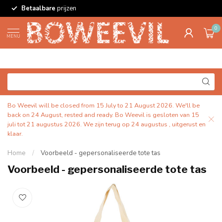
Betaalbare
prijzen
0
MENU
Bo Weevil will be closed from 15 July to 21 August 2026. We'll be
back on 24 August, rested and ready. Bo Weevil is gesloten van 15
juli tot 21 augustus 2026. We zijn terug op 24 augustus , uitgerust en
klaar.
Home
/
Voorbeeld - gepersonaliseerde tote tas
Voorbeeld - gepersonaliseerde tote tas