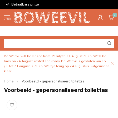
Betaalbare
prijzen
0
MENU
Bo Weevil will be closed from 15 July to 21 August 2026. We'll be
back on 24 August, rested and ready. Bo Weevil is gesloten van 15
juli tot 21 augustus 2026. We zijn terug op 24 augustus , uitgerust en
klaar.
Home
/
Voorbeeld - gepersonaliseerd toilettas
Voorbeeld - gepersonaliseerd toilettas