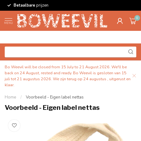
Betaalbare
prijzen
0
MENU
Bo Weevil will be closed from 15 July to 21 August 2026. We'll be
back on 24 August, rested and ready. Bo Weevil is gesloten van 15
juli tot 21 augustus 2026. We zijn terug op 24 augustus , uitgerust en
klaar.
Home
/
Voorbeeld - Eigen label nettas
Voorbeeld - Eigen label nettas