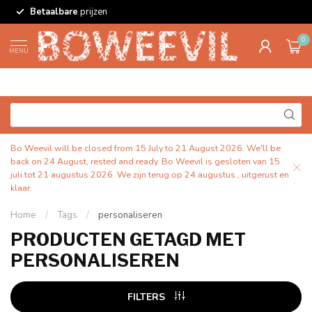
Betaalbare
prijzen
0
MENU
Bo Weevil will be closed from 15 July to 21 August 2026. We'll be
back on 24 August, rested and ready. Bo Weevil is gesloten van 15
juli tot 21 augustus 2026. We zijn terug op 24 augustus , uitgerust en
klaar.
Home
/
Tags
/
personaliseren
PRODUCTEN GETAGD MET
PERSONALISEREN
FILTERS