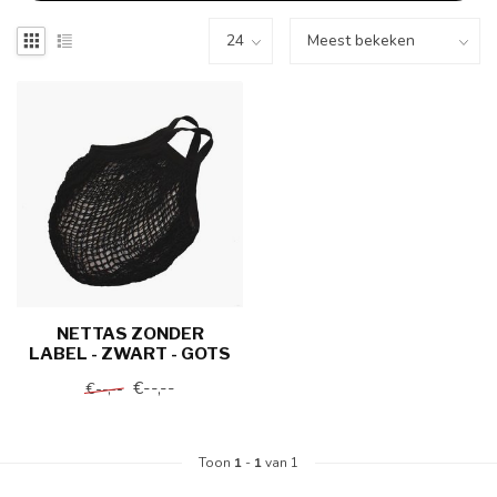
NETTAS ZONDER
LABEL - ZWART - GOTS
€--,--
€--,--
Toon
1
-
1
van 1