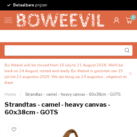
Betaalbare
prijzen
0
MENU
Bo Weevil will be closed from 15 July to 21 August 2026. We'll be
back on 24 August, rested and ready. Bo Weevil is gesloten van 15
juli tot 21 augustus 2026. We zijn terug op 24 augustus , uitgerust en
klaar.
Home
/
Strandtas - camel - heavy canvas - 60x38cm - GOTS
Strandtas - camel - heavy canvas -
60x38cm - GOTS