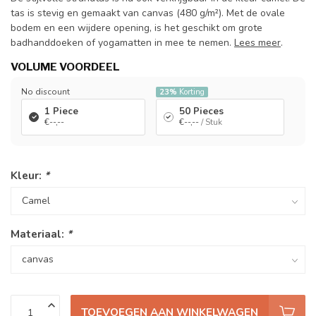
tas is stevig en gemaakt van canvas (480 g/m²). Met de ovale
bodem en een wijdere opening, is het geschikt om grote
badhanddoeken of yogamatten in mee te nemen.
Lees meer
.
VOLUME VOORDEEL
No discount
23%
Korting
1 Piece
50 Pieces
€--,--
€--,--
/ Stuk
Kleur:
*
Materiaal:
*
TOEVOEGEN AAN WINKELWAGEN