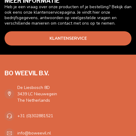
MEER INFORMATIE
Heb je een vraag over onze producten of je bestelling? Bekijk dan
ook eens onze klantenservicepagina. Je vindt hier onze
bedrijfsgegevens, antwoorden op veelgestelde vragen en
verschillende manieren om contact met ons op te nemen.
KLANTENSERVICE
BO WEEVIL B.V.
De Liesbosch 8D
3439 LC Nieuwegein
The Netherlands
+31 (0)302881521
info@boweevil.nl