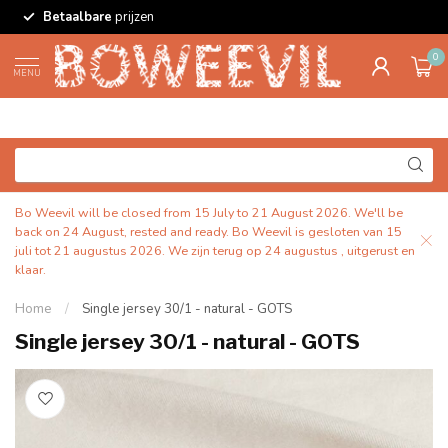
Betaalbare
prijzen
0
MENU
Bo Weevil will be closed from 15 July to 21 August 2026. We'll be
back on 24 August, rested and ready. Bo Weevil is gesloten van 15
juli tot 21 augustus 2026. We zijn terug op 24 augustus , uitgerust en
klaar.
Home
/
Single jersey 30/1 - natural - GOTS
Single jersey 30/1 - natural - GOTS