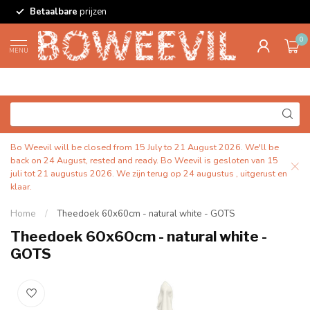
Betaalbare
prijzen
0
MENU
Bo Weevil will be closed from 15 July to 21 August 2026. We'll be
back on 24 August, rested and ready. Bo Weevil is gesloten van 15
juli tot 21 augustus 2026. We zijn terug op 24 augustus , uitgerust en
klaar.
Home
/
Theedoek 60x60cm - natural white - GOTS
Theedoek 60x60cm - natural white -
GOTS