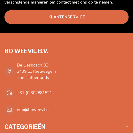
verschillende manieren om contact met ons op te nemen.
KLANTENSERVICE
BO WEEVIL B.V.
De Liesbosch 8D
3439 LC Nieuwegein
The Netherlands
+31 (0)302881521
info@boweevil.nl
CATEGORIEËN