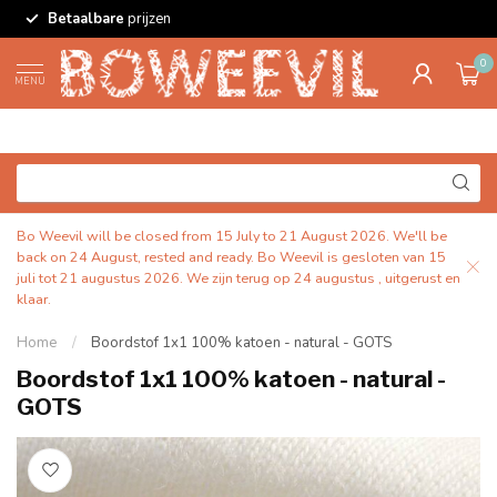
Betaalbare
prijzen
0
MENU
Bo Weevil will be closed from 15 July to 21 August 2026. We'll be
back on 24 August, rested and ready. Bo Weevil is gesloten van 15
juli tot 21 augustus 2026. We zijn terug op 24 augustus , uitgerust en
klaar.
Home
/
Boordstof 1x1 100% katoen - natural - GOTS
Boordstof 1x1 100% katoen - natural -
GOTS