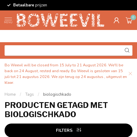
Betaalbare
prijzen
0
MENU
Bo Weevil will be closed from 15 July to 21 August 2026. We'll be
back on 24 August, rested and ready. Bo Weevil is gesloten van 15
juli tot 21 augustus 2026. We zijn terug op 24 augustus , uitgerust en
klaar.
Home
/
Tags
/
biologischkado
PRODUCTEN GETAGD MET
BIOLOGISCHKADO
FILTERS