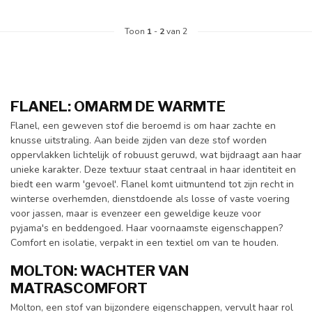
Toon
1
-
2
van 2
FLANEL: OMARM DE WARMTE
Flanel, een geweven stof die beroemd is om haar zachte en
knusse uitstraling. Aan beide zijden van deze stof worden
oppervlakken lichtelijk of robuust geruwd, wat bijdraagt aan haar
unieke karakter. Deze textuur staat centraal in haar identiteit en
biedt een warm 'gevoel'. Flanel komt uitmuntend tot zijn recht in
winterse overhemden, dienstdoende als losse of vaste voering
voor jassen, maar is evenzeer een geweldige keuze voor
pyjama's en beddengoed. Haar voornaamste eigenschappen?
Comfort en isolatie, verpakt in een textiel om van te houden.
MOLTON: WACHTER VAN
MATRASCOMFORT
Molton, een stof van bijzondere eigenschappen, vervult haar rol