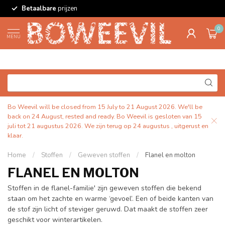
Betaalbare
prijzen
0
MENU
Bo Weevil will be closed from 15 July to 21 August 2026. We'll be
back on 24 August, rested and ready. Bo Weevil is gesloten van 15
juli tot 21 augustus 2026. We zijn terug op 24 augustus , uitgerust en
klaar.
Home
/
Stoffen
/
Geweven stoffen
/
Flanel en molton
FLANEL EN MOLTON
Stoffen in de flanel-familie' zijn geweven stoffen die bekend
staan om het zachte en warme ‘gevoel’. Een of beide kanten van
de stof zijn licht of steviger geruwd. Dat maakt de stoffen zeer
geschikt voor winterartikelen.