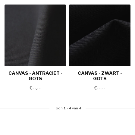
CANVAS - ANTRACIET -
CANVAS - ZWART -
GOTS
GOTS
€--,--
€--,--
Toon
1
-
4
van 4