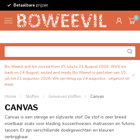
Betaalbare
prijzen
0
MENU
Bo Weevil will be closed from 15 July to 21 August 2026. We'll be
back on 24 August, rested and ready. Bo Weevil is gesloten van 15
juli tot 21 augustus 2026. We zijn terug op 24 augustus , uitgerust en
klaar.
Home
/
Stoffen
/
Geweven stoffen
/
Canvas
CANVAS
Canvas is een stevige en slijtvaste stof. De stof is zeer breed
inzetbaar zoals voor kleding, kussenhoezen, matrassen en futons,
tassen. Er zijn verschillende doekgewichten en kleuren
verkrijgbaar.