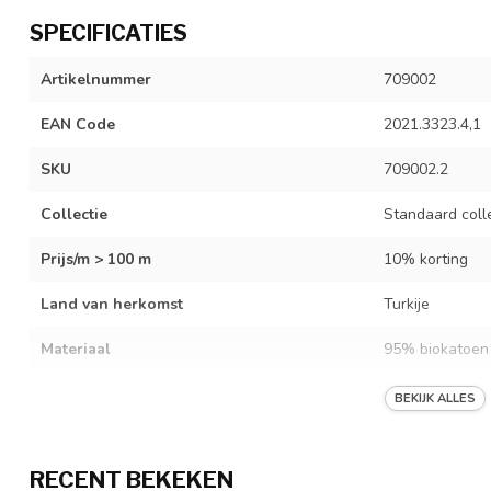
SPECIFICATIES
Artikelnummer
709002
EAN Code
2021.3323.4,1
SKU
709002.2
Collectie
Standaard coll
Prijs/m > 100 m
10% korting
Land van herkomst
Turkije
Materiaal
95% biokatoen 
Kleur
zwart
BEKIJK ALLES
Breedte
165-170cm
RECENT BEKEKEN
Gewicht
160-170 g/m²