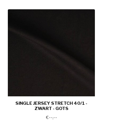
Garen
Ne 40/1
Certificering
GOTS
Reinigingsadvies
40°C, niet bleke
strijken
Krimp
Max 5%
GPSR informatie
Bo Weevil BV, 
info@boweevil.
SINGLE JERSEY STRETCH 40/1 -
ZWART - GOTS
€--,--