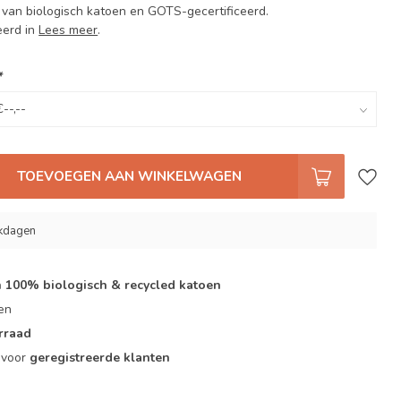
van biologisch katoen en GOTS-gecertificeerd.
eerd in
Lees meer
.
*
TOEVOEGEN AAN WINKELWAGEN
rkdagen
 100% biologisch & recycled katoen
zen
orraad
r voor
geregistreerde klanten