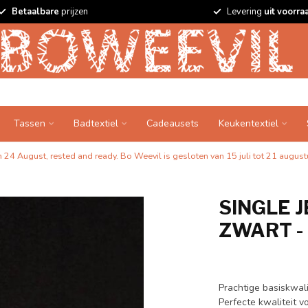
Betaalbare
prijzen
Levering
uit voorra
Tassen
Badtextiel
Cadeausets
Keukentextiel
24 August, rested and ready. Bo Weevil is gesloten van 15 juli tot 21 augustu
SINGLE J
ZWART -
Prachtige basiskwali
Perfecte kwaliteit v