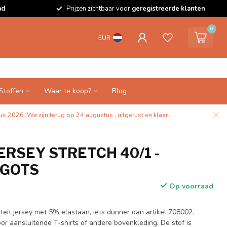
ad
Prijzen zichtbaar voor
geregistreerde klanten
0
EUR
Stoffen
Waar te koop?
Blog
s 2026. We zijn terug op 24 augustus , uitgerust en klaar.
ERSEY STRETCH 40/1 -
 GOTS
Op voorraad
teit jersey met 5% elastaan, iets dunner dan artikel 708002.
oor aansluitende T-shirts of andere bovenkleding. De stof is