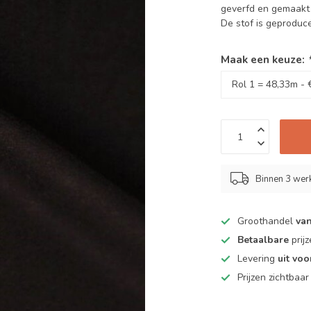
geverfd en gemaakt 
De stof is geproduc
Maak een keuze:
Binnen 3 we
Groothandel
van
Betaalbare
prij
Levering
uit vo
Prijzen zichtbaa