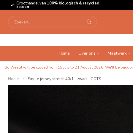
Groothandel
van 100% biologisch & recycled
katoen
Home
Over ons
Maatwerk
Bo Weevil will be closed from 15 July to 21 August 2026. We'll be back on 
Home
/
Single jersey stretch 40/1 - zwart - GOTS