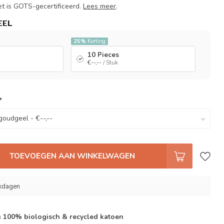
t is GOTS-gecertificeerd.
Lees meer
.
EEL
25%
Korting
10 Pieces
€--,--
/ Stuk
*
TOEVOEGEN AAN WINKELWAGEN
rkdagen
 100% biologisch & recycled katoen