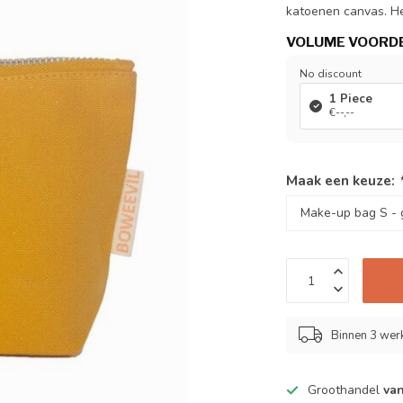
katoenen canvas. He
VOLUME VOORD
No discount
1 Piece
€--,--
Maak een keuze:
Binnen 3 we
Groothandel
van