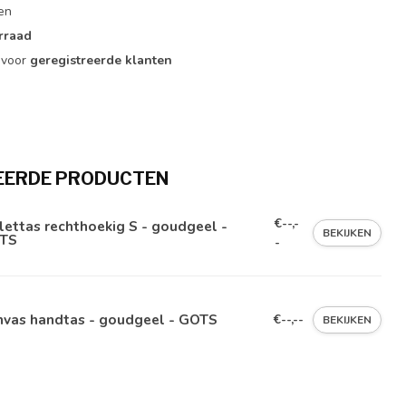
zen
orraad
r voor
geregistreerde klanten
EERDE PRODUCTEN
€--,-
lettas rechthoekig S - goudgeel -
BEKIJKEN
TS
-
nvas handtas - goudgeel - GOTS
€--,--
BEKIJKEN