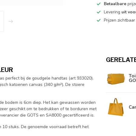
Betaalbare
prij
Levering
uit vo
Prijzen zichtbaa
GERELAT
LEUR
Toi
pas perfect bij de goudgele handtas (art 933020).
GO
gisch katoenen canvas (340 g/m²). De stoere
n de bodem is 6cm diep. Het kan gewassen worden
Ca
s zeer geschikt om te bedrukken of te borduren met
leverancier die GOTS en SA8000 gecertificeerd is.
van 10 stuks. De genoemde voorraad betreft het