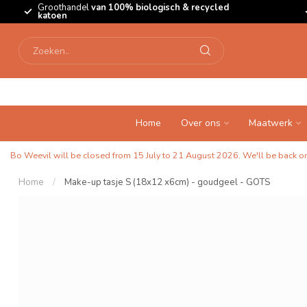
Groothandel
van 100% biologisch & recycled
katoen
Home
Over ons
Maatwerk
Bo Weevil will be closed from 15 July to 21 August 2026. We'll be back on 
Home
/
Make-up tasje S (18x12 x6cm) - goudgeel - GOTS