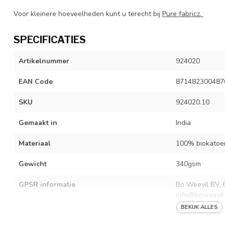
Voor kleinere hoeveelheden kunt u terecht bij
Pure fabricz.
SPECIFICATIES
Artikelnummer
924020
EAN Code
871482300487
SKU
924020.10
Gemaakt in
India
Materiaal
100% biokatoe
Gewicht
340gsm
GPSR informatie
Bo Weevil BV, 
info@boweevil.
BEKIJK ALLES