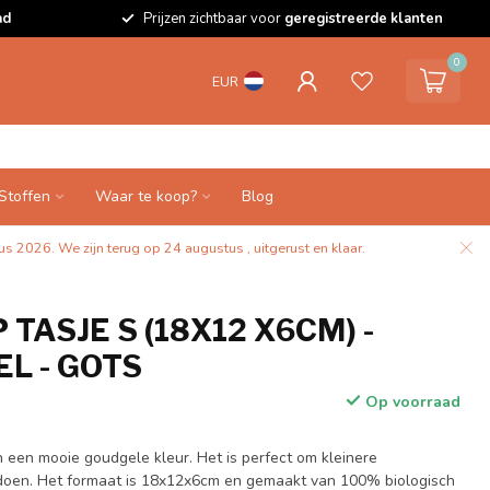
ad
Prijzen zichtbaar voor
geregistreerde klanten
0
EUR
Stoffen
Waar te koop?
Blog
s 2026. We zijn terug op 24 augustus , uitgerust en klaar.
TASJE S (18X12 X6CM) -
L - GOTS
Op voorraad
n een mooie goudgele kleur. Het is perfect om kleinere
te doen. Het formaat is 18x12x6cm en gemaakt van 100% biologisch