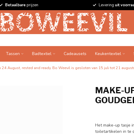
Betaalbare
prijzen
Levering
uit voorra
Tassen
Badtextiel
Cadeausets
Keukentextiel
24 August, rested and ready. Bo Weevil is gesloten van 15 juli tot 21 augustu
MAKE-UP 
GOUDGEE
Het make-up tasje i
toiletartikelen in 