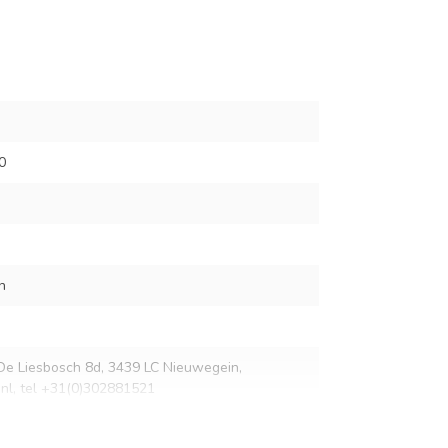
0
n
De Liesbosch 8d, 3439 LC Nieuwegein,
nl
, tel +31(0)302881521