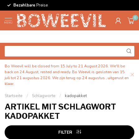
Bezahlbare
Preise
0
MENU
Bo Weevil will be closed from 15 July to 21 August 2026. We'll be
back on 24 August, rested and ready. Bo Weevil is gesloten van 15
juli tot 21 augustus 2026. We zijn terug op 24 augustus , uitgerust en
klaar.
Startseite
/
Schlagworte
/
kadopakket
ARTIKEL MIT SCHLAGWORT
KADOPAKKET
FILTER