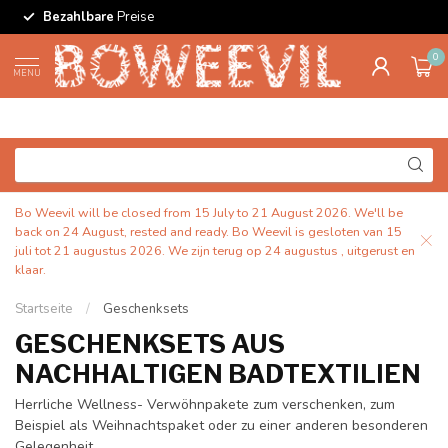
Bezahlbare
Preise
0
MENU
Bo Weevil will be closed from 15 July to 21 August 2026. We'll be
back on 24 August, rested and ready. Bo Weevil is gesloten van 15
juli tot 21 augustus 2026. We zijn terug op 24 augustus , uitgerust en
klaar.
Startseite
/
Geschenksets
GESCHENKSETS AUS
NACHHALTIGEN BADTEXTILIEN
Herrliche Wellness- Verwöhnpakete zum verschenken, zum
Beispiel als Weihnachtspaket oder zu einer anderen besonderen
Gelegenheit.