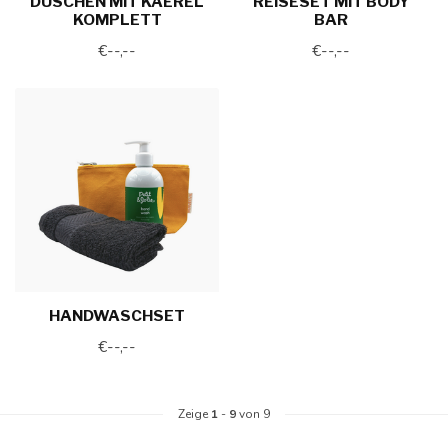
DUSCHEN MIT KAEREL
REISESET MIT BODY
KOMPLETT
BAR
€--,--
€--,--
HANDWASCHSET
€--,--
Zeige
1
-
9
von 9