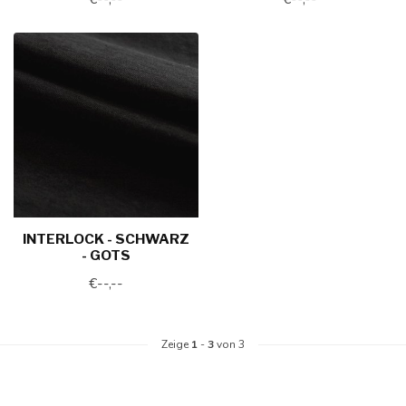
INTERLOCK - SCHWARZ
- GOTS
€--,--
Zeige
1
-
3
von 3