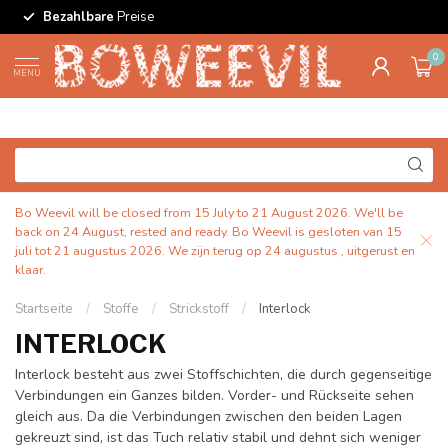
Bezahlbare
Preise
0
MENU
Bo Weevil will be closed from 15 July to 21 August 2026. We'll be
back on 24 August, rested and ready. Bo Weevil is gesloten van 15
juli tot 21 augustus 2026. We zijn terug op 24 augustus , uitgerust en
klaar.
Startseite
/
Stoffe
/
Strickstoff
/
Interlock
INTERLOCK
Interlock besteht aus zwei Stoffschichten, die durch gegenseitige
Verbindungen ein Ganzes bilden. Vorder- und Rückseite sehen
gleich aus. Da die Verbindungen zwischen den beiden Lagen
gekreuzt sind, ist das Tuch relativ stabil und dehnt sich weniger