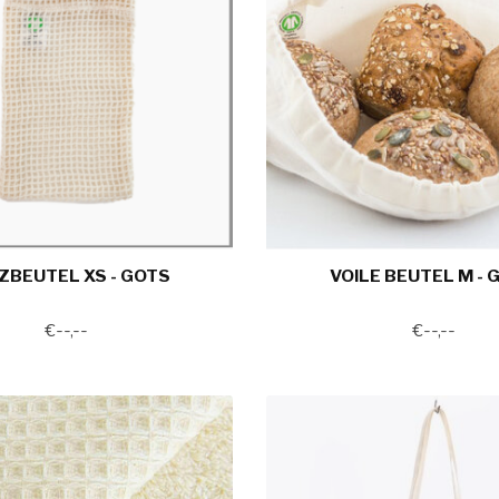
ZBEUTEL XS - GOTS
VOILE BEUTEL M - 
€--,--
€--,--