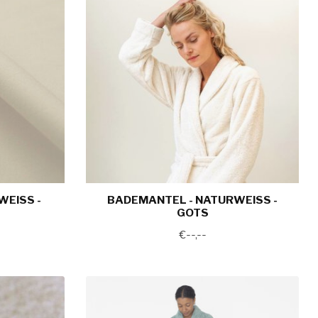
ISS - G
BADEMANTEL - NATURWEISS -
GOTS
€--,--