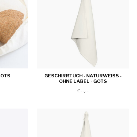
GOTS
GESCHIRRTUCH - NATURWEISS - O
HNE LABEL - GOTS
€--,--