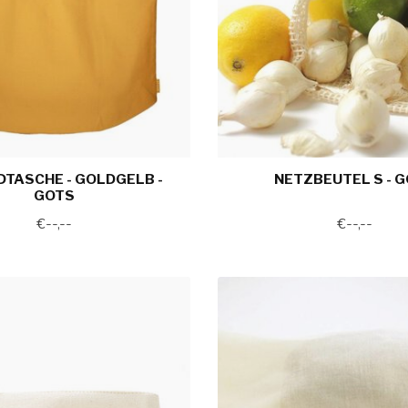
TASCHE - GOLDGELB -
NETZBEUTEL S - 
GOTS
€--,--
€--,--