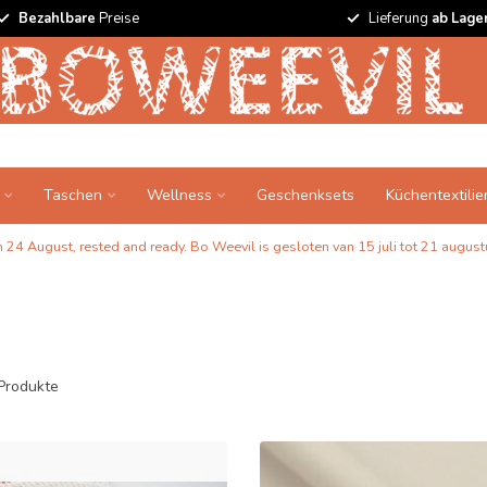
Bezahlbare
Preise
Lieferung
ab Lage
Taschen
Wellness
Geschenksets
Küchentextilie
24 August, rested and ready. Bo Weevil is gesloten van 15 juli tot 21 augustu
Produkte