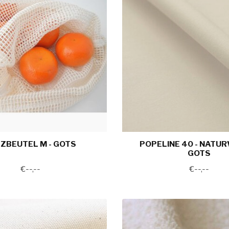
ZBEUTEL M - GOTS
POPELINE 40 - NATURWE
OTS
€--,--
€--,--