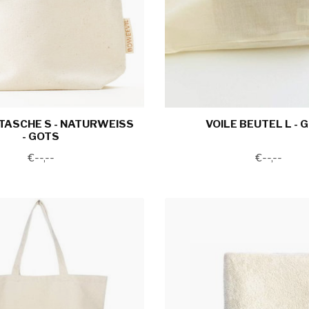
TASCHE S - NATURWEISS
VOILE BEUTEL L - 
- GOTS
€--,--
€--,--