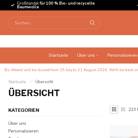
Großhandel
für 100 % Bio- und recycelte
Baumwolle
Startseite
Über uns
Personalisieren
Bo Weevil will be closed from 15 July to 21 August 2026. We'll be back on 
Startseite
/
Übersicht
ÜBERSICHT
223
KATEGORIEN
Über uns
Personalisieren