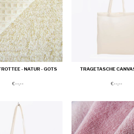
ROTTEE - NATUR - GOTS
TRAGETASCHE CANVAS
€--,--
€--,--