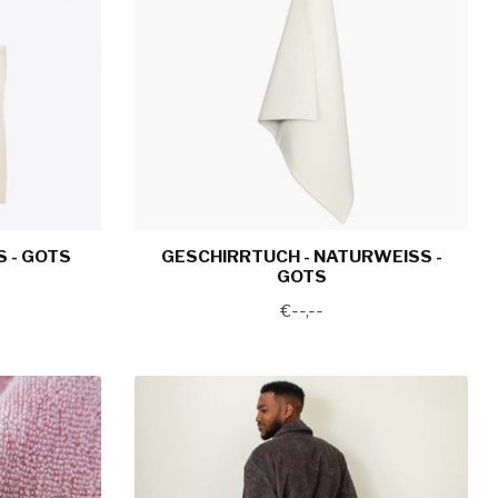
 - GOTS
GESCHIRRTUCH - NATURWEISS - G
OTS
€--,--