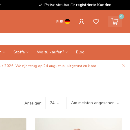
r
Preise sichtbar für
registrierte Kunden
0
EUR
n
Stoffe
Wo zu kaufen?
Blog
s 2026. We zijn terug op 24 augustus , uitgerust en klaar.
Anzeigen: