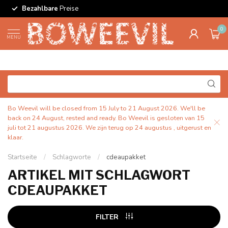
Bezahlbare
Preise
0
MENU
Bo Weevil will be closed from 15 July to 21 August 2026. We'll be
back on 24 August, rested and ready. Bo Weevil is gesloten van 15
juli tot 21 augustus 2026. We zijn terug op 24 augustus , uitgerust en
klaar.
Startseite
/
Schlagworte
/
cdeaupakket
ARTIKEL MIT SCHLAGWORT
CDEAUPAKKET
FILTER