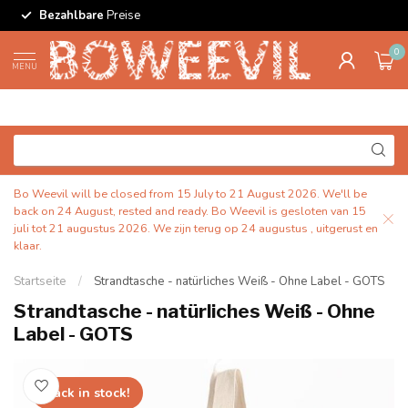
Bezahlbare
Preise
0
MENU
Bo Weevil will be closed from 15 July to 21 August 2026. We'll be
back on 24 August, rested and ready. Bo Weevil is gesloten van 15
juli tot 21 augustus 2026. We zijn terug op 24 augustus , uitgerust en
klaar.
Startseite
/
Strandtasche - natürliches Weiß - Ohne Label - GOTS
Strandtasche - natürliches Weiß - Ohne
Label - GOTS
back in stock!