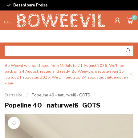
Bezahlbare
Preise
0
MENU
Bo Weevil will be closed from 15 July to 21 August 2026. We'll be
back on 24 August, rested and ready. Bo Weevil is gesloten van 15
juli tot 21 augustus 2026. We zijn terug op 24 augustus , uitgerust en
klaar.
Startseite
/
Popeline 40 - naturweiß- GOTS
Popeline 40 - naturweiß- GOTS