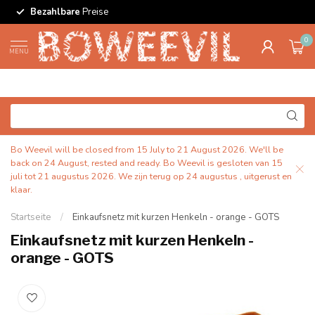
Bezahlbare
Preise
0
MENU
Bo Weevil will be closed from 15 July to 21 August 2026. We'll be
back on 24 August, rested and ready. Bo Weevil is gesloten van 15
juli tot 21 augustus 2026. We zijn terug op 24 augustus , uitgerust en
klaar.
Startseite
/
Einkaufsnetz mit kurzen Henkeln - orange - GOTS
Einkaufsnetz mit kurzen Henkeln -
orange - GOTS