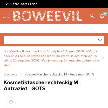
Bezahlbare
Preise
0
MENU
Bo Weevil will be closed from 15 July to 21 August 2026. We'll be
back on 24 August, rested and ready. Bo Weevil is gesloten van 15
juli tot 21 augustus 2026. We zijn terug op 24 augustus , uitgerust en
klaar.
Startseite
/
Kosmetiktasche rechteckig M - Antraziet - GOTS
Kosmetiktasche rechteckig M -
Antraziet - GOTS