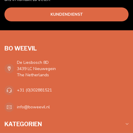
KUNDENDIENST
BO WEEVIL
De Liesbosch 8D
3439 LC Nieuwegein
The Netherlands
+31 (0)302881521
info@boweevil.nl
KATEGORIEN