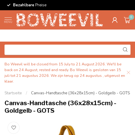
Bezahlbare
Preise
0
MENU
Bo Weevil will be closed from 15 July to 21 August 2026. We'll be
back on 24 August, rested and ready. Bo Weevil is gesloten van 15
juli tot 21 augustus 2026. We zijn terug op 24 augustus , uitgerust en
klaar.
Startseite
/
Canvas-Handtasche (36x28x15cm) - Goldgelb - GOTS
Canvas-Handtasche (36x28x15cm) -
Goldgelb - GOTS