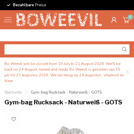
Bezahlbare
Preise
0
MENU
Bo Weevil will be closed from 15 July to 21 August 2026. We'll be
back on 24 August, rested and ready. Bo Weevil is gesloten van 15
juli tot 21 augustus 2026. We zijn terug op 24 augustus , uitgerust en
klaar.
Startseite
/
Gym-bag Rucksack - Naturweiß - GOTS
Gym-bag Rucksack - Naturweiß - GOTS