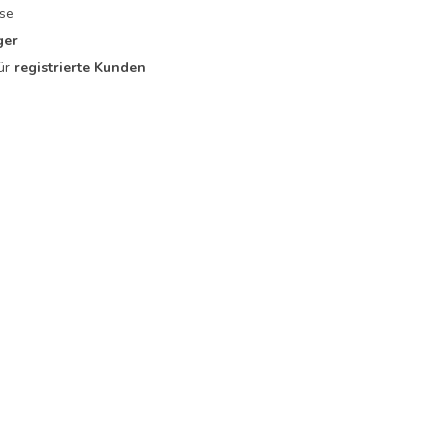
se
ger
für
registrierte Kunden