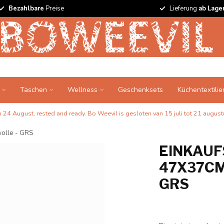
Bezahlbare
Preise
Lieferung
ab Lage
Taschen
Wellness
Geschenksets
Küchentextilie
24 August, rested and ready. Bo Weevil is gesloten van 15 juli tot 21 augustu
wolle - GRS
EINKAUFS
7X37CM 
RS