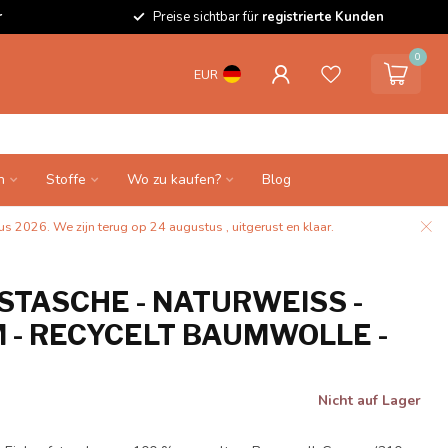
r
Preise sichtbar für
registrierte Kunden
0
EUR
n
Stoffe
Wo zu kaufen?
Blog
s 2026. We zijn terug op 24 augustus , uitgerust en klaar.
TASCHE - NATURWEISS - 4
- RECYCELT BAUMWOLLE - G
Nicht auf Lager