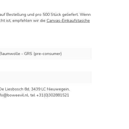
auf Bestellung und pro 500 Stück geliefert. Wenn
ht ist, empfehlen wir die
Canvas-Einkaufstasche
 Baumwolle - GRS (pre-consumer)
De Liesbosch 8d, 3439 LC Nieuwegein,
nfo@boweevil.nl
, tel +31(0)302881521