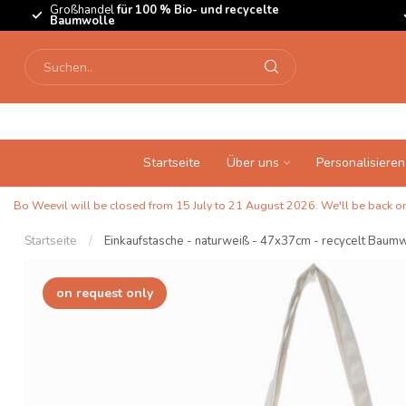
Großhandel
für 100 % Bio- und recycelte
Baumwolle
Startseite
Über uns
Personalisieren
Bo Weevil will be closed from 15 July to 21 August 2026. We'll be back on 
Startseite
/
Einkaufstasche - naturweiß - 47x37cm - recycelt Baum
on request only