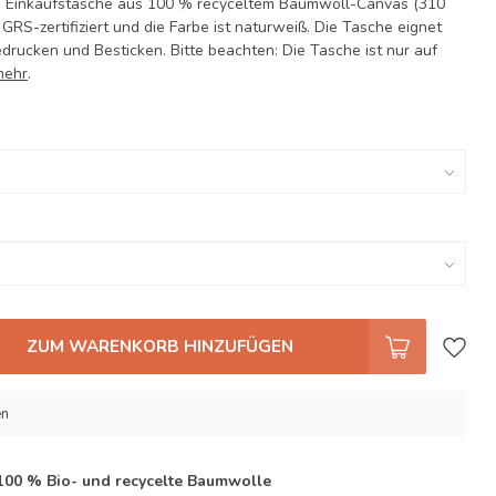
te Einkaufstasche aus 100 % recyceltem Baumwoll-Canvas (310
t GRS-zertifiziert und die Farbe ist naturweiß. Die Tasche eignet
drucken und Besticken. Bitte beachten: Die Tasche ist nur auf
mehr
.
ZUM WARENKORB HINZUFÜGEN
en
 100 % Bio- und recycelte Baumwolle