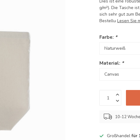
Dies ist eine robus
g/m²). Die Tasche is
sich sehr gut zum Be
Bestellu
Lesen Sie 
Farbe:
*
Material:
*
10-12 Woch
Großhandel
für