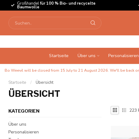
Großhandel
für 100 % Bio- und recycelte
Baumwolle
Startseite
Über uns
Personalisieren
Bo Weevil will be closed from 15 July to 21 August 2026. We'll be back on 
Startseite
/
Übersicht
ÜBERSICHT
223
KATEGORIEN
Über uns
Personalisieren