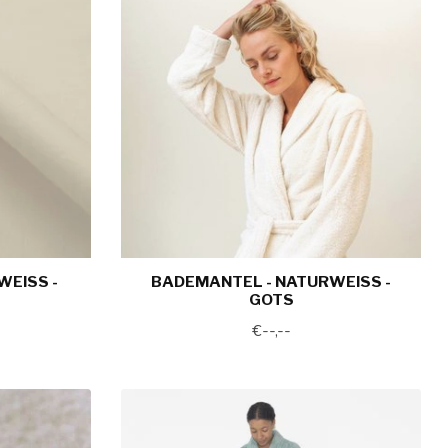
ISS - G
BADEMANTEL - NATURWEISS -
GOTS
€--,--