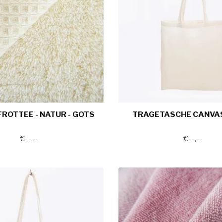
ROTTEE - NATUR - GOTS
TRAGETASCHE CANVAS
€--,--
€--,--