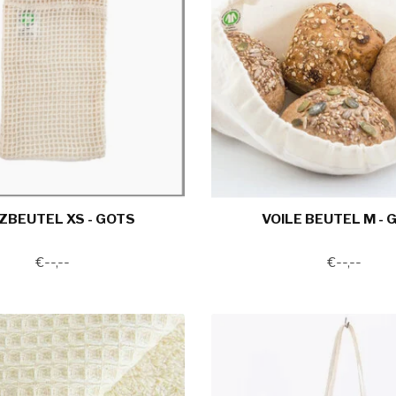
ZBEUTEL XS - GOTS
VOILE BEUTEL M - 
€--,--
€--,--