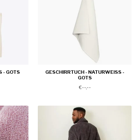
 - GOTS
GESCHIRRTUCH - NATURWEISS - G
OTS
€--,--