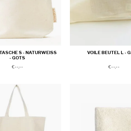
TASCHE S - NATURWEISS
VOILE BEUTEL L - 
- GOTS
€--,--
€--,--