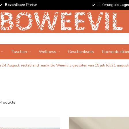
Bezahlbare
Preise
Lieferung
ab Lage
Taschen
Wellness
Geschenksets
Küchentextilie
24 August, rested and ready. Bo Weevil is gesloten van 15 juli tot 21 augustu
Produkte