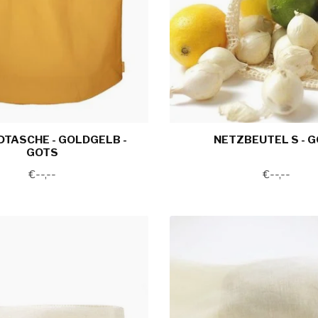
TASCHE - GOLDGELB -
NETZBEUTEL S - 
GOTS
€--,--
€--,--