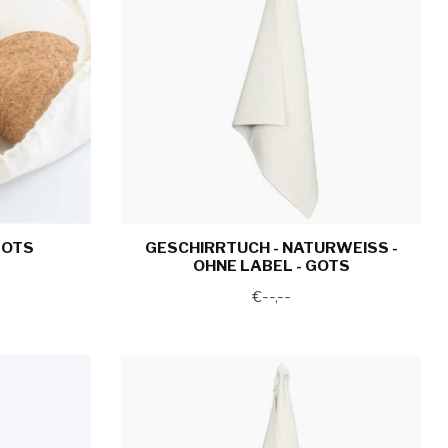
GOTS
GESCHIRRTUCH - NATURWEISS - O
HNE LABEL - GOTS
€--,--