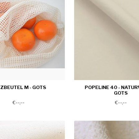
ZBEUTEL M - GOTS
POPELINE 40 - NATURWE
OTS
€--,--
€--,--