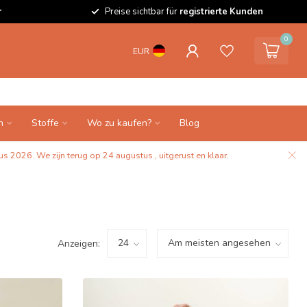
r
Preise sichtbar für
registrierte Kunden
0
EUR
n
Stoffe
Wo zu kaufen?
Blog
s 2026. We zijn terug op 24 augustus , uitgerust en klaar.
Anzeigen: