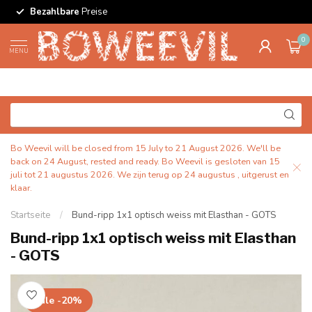
Bezahlbare
Preise
0
MENU
Bo Weevil will be closed from 15 July to 21 August 2026. We'll be
back on 24 August, rested and ready. Bo Weevil is gesloten van 15
juli tot 21 augustus 2026. We zijn terug op 24 augustus , uitgerust en
klaar.
Startseite
/
Bund-ripp 1x1 optisch weiss mit Elasthan - GOTS
Bund-ripp 1x1 optisch weiss mit Elasthan
- GOTS
sale -20%