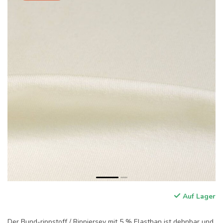
Auf Lager
Der Bund-rippstoff / Rippjersey mit 5 % Elasthan ist dehnbar und