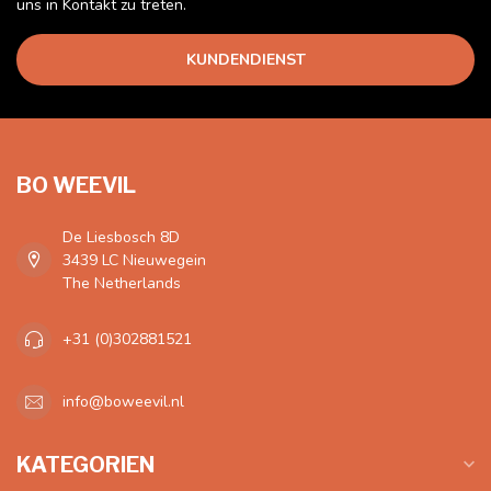
uns in Kontakt zu treten.
KUNDENDIENST
BO WEEVIL
De Liesbosch 8D
3439 LC Nieuwegein
The Netherlands
+31 (0)302881521
info@boweevil.nl
KATEGORIEN