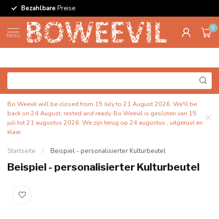
Bezahlbare
Preise
0
MENU
Bo Weevil will be closed from 15 July to 21 August 2026. We'll be
back on 24 August, rested and ready. Bo Weevil is gesloten van 15
juli tot 21 augustus 2026. We zijn terug op 24 augustus , uitgerust en
klaar.
Startseite
/
Beispiel - personalisierter Kulturbeutel
Beispiel - personalisierter Kulturbeutel