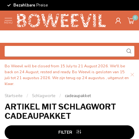
Bezahlbare
Preise
0
MENU
Bo Weevil will be closed from 15 July to 21 August 2026. We'll be
back on 24 August, rested and ready. Bo Weevil is gesloten van 15
juli tot 21 augustus 2026. We zijn terug op 24 augustus , uitgerust en
klaar.
Startseite
/
Schlagworte
/
cadeaupakket
ARTIKEL MIT SCHLAGWORT
CADEAUPAKKET
FILTER