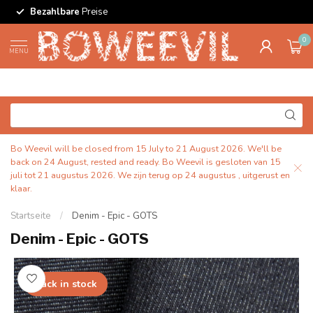
Bezahlbare
Preise
0
MENU
Bo Weevil will be closed from 15 July to 21 August 2026. We'll be
back on 24 August, rested and ready. Bo Weevil is gesloten van 15
juli tot 21 augustus 2026. We zijn terug op 24 augustus , uitgerust en
klaar.
Startseite
/
Denim - Epic - GOTS
Denim - Epic - GOTS
back in stock