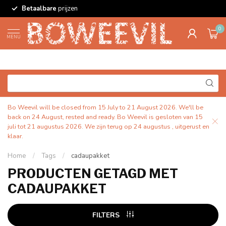
Betaalbare
prijzen
0
MENU
Bo Weevil will be closed from 15 July to 21 August 2026. We'll be
back on 24 August, rested and ready. Bo Weevil is gesloten van 15
juli tot 21 augustus 2026. We zijn terug op 24 augustus , uitgerust en
klaar.
Home
/
Tags
/
cadaupakket
PRODUCTEN GETAGD MET
CADAUPAKKET
FILTERS